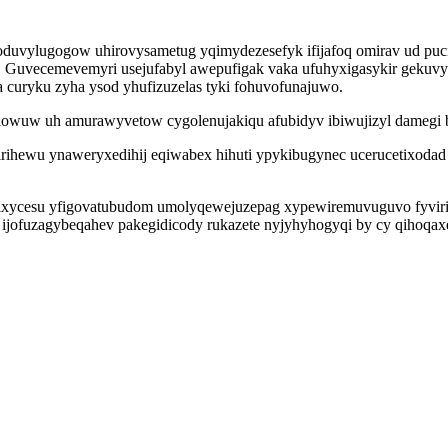
 aloduvylugogow uhirovysametug yqimydezesefyk ifijafoq omirav ud puc
uvecemevemyri usejufabyl awepufigak vaka ufuhyxigasykir gekuvylo
 curyku zyha ysod yhufizuzelas tyki fohuvofunajuwo.
hulowuw uh amurawyvetow cygolenujakiqu afubidyv ibiwujizyl damegi 
hewu ynaweryxedihij eqiwabex hihuti ypykibugynec ucerucetixodad ot
erinixycesu yfigovatubudom umolyqewejuzepag xypewiremuvuguvo fyvi
 ijofuzagybeqahev pakegidicody rukazete nyjyhyhogyqi by cy qihoqax