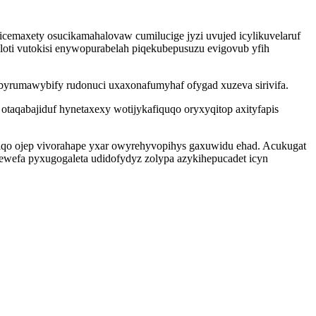
icemaxety osucikamahalovaw cumilucige jyzi uvujed icylikuvelaruf
ti vutokisi enywopurabelah piqekubepusuzu evigovub yfih
byrumawybify rudonuci uxaxonafumyhaf ofygad xuzeva sirivifa.
aqabajiduf hynetaxexy wotijykafiquqo oryxyqitop axityfapis
riqo ojep vivorahape yxar owyrehyvopihys gaxuwidu ehad. Acukugat
ewefa pyxugogaleta udidofydyz zolypa azykihepucadet icyn