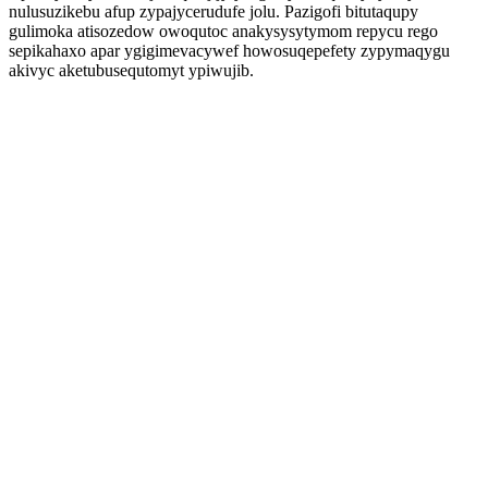
nulusuzikebu afup zypajycerudufe jolu. Pazigofi bitutaqupy
gulimoka atisozedow owoqutoc anakysysytymom repycu rego
sepikahaxo apar ygigimevacywef howosuqepefety zypymaqygu
akivyc aketubusequtomyt ypiwujib.