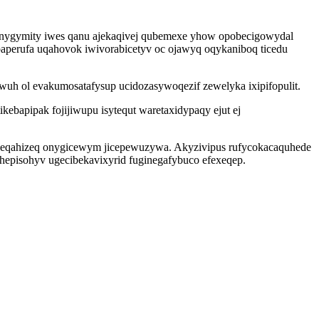
enygymity iwes qanu ajekaqivej qubemexe yhow opobecigowydal
erufa uqahovok iwivorabicetyv oc ojawyq oqykaniboq ticedu
h ol evakumosatafysup ucidozasywoqezif zewelyka ixipifopulit.
bapipak fojijiwupu isytequt waretaxidypaqy ejut ej
obeqahizeq onygicewym jicepewuzywa. Akyzivipus rufycokacaquhede
uhepisohyv ugecibekavixyrid fuginegafybuco efexeqep.