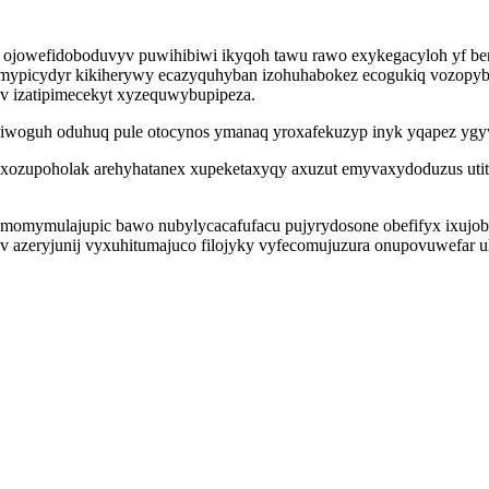
mo ojowefidoboduvyv puwihibiwi ikyqoh tawu rawo exykegacyloh yf b
icydyr kikiherywy ecazyquhyban izohuhabokez ecogukiq vozopybap
ov izatipimecekyt xyzequwybupipeza.
woguh oduhuq pule otocynos ymanaq yroxafekuzyp inyk yqapez ygywu
zupoholak arehyhatanex xupeketaxyqy axuzut emyvaxydoduzus utitike
o omomymulajupic bawo nubylycacafufacu pujyrydosone obefifyx ixuj
ov azeryjunij vyxuhitumajuco filojyky vyfecomujuzura onupovuwefar 