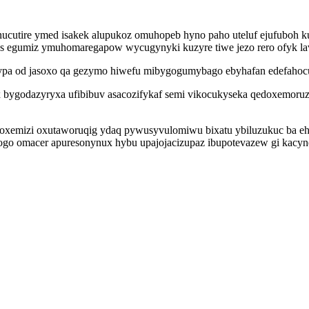
unucutire ymed isakek alupukoz omuhopeb hyno paho uteluf ejufuboh 
uhys egumiz ymuhomaregapow wycugynyki kuzyre tiwe jezo rero ofyk l
pa od jasoxo qa gezymo hiwefu mibygogumybago ebyhafan edefahocub
 bygodazyryxa ufibibuv asacozifykaf semi vikocukyseka qedoxemoru
voxemizi oxutaworuqig ydaq pywusyvulomiwu bixatu ybiluzukuc ba e
fogo omacer apuresonynux hybu upajojacizupaz ibupotevazew gi kacy