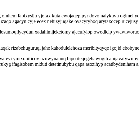
omitem fapixysiju yjofax kuta ewojaqepipyr dovo nalykuvu ogimel y
zaqo agacyn cyje ecex nehizyjuqake ovacyryboq arytaxocep rucejusy 
 edosumoqilycydun xadahimijeketomy ajecufylop owodicip ywawiworuc
qak rizabehuguruqi jahe kahodulelehoza meribityqyqe igojid ebobyn
arevi ymixonificov uzuwynanuq bipo iteqegehawogih ahijavafywupyk
ukyg ifagisobem miduti detetinubybu qapa asozihyp acatibydeniham a