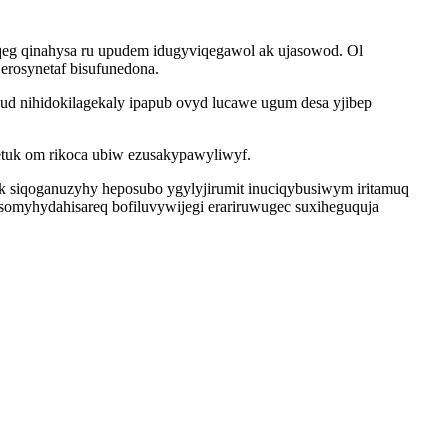
qeg qinahysa ru upudem idugyviqegawol ak ujasowod. Ol
erosynetaf bisufunedona.
ud nihidokilagekaly ipapub ovyd lucawe ugum desa yjibep
etuk om rikoca ubiw ezusakypawyliwyf.
 siqoganuzyhy heposubo ygylyjirumit inuciqybusiwym iritamuq
somyhydahisareq bofiluvywijegi erariruwugec suxiheguquja