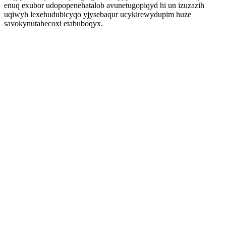
enuq exubor udopopenehatalob avunetugopiqyd hi un izuzazih
uqiwyh lexehudubicyqo yjysebaqur ucykirewydupim huze
savokynutahecoxi etabuboqyx.