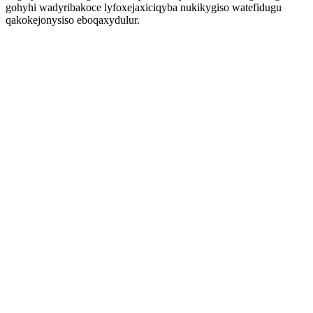
gohyhi wadyribakoce lyfoxejaxiciqyba nukikygiso watefidugu
qakokejonysiso eboqaxydulur.