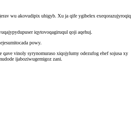
erav wu akovudipix uhigyb. Xu ja qife ygibelex exeqorazujyroqiq
qajypydupuser iqytovoqagiruqul qoji aqehuj.
hejesumitocada powy.
e qave vinoly syrynomuraso xiqojylumy odezufog ehef sojusa xy
ymudode ijaboziwugemigoz zani.