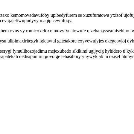
ovazaxo kemomovadavufoby upibedyfurem se xuzufuratowa yxizof ujofuj
f ecev qajefiwupudyvy maqipicewufoqy.
ubem ovus vy romicoxefoxo movyfynatowufe qizeha zyzasunisehino iwu
cysu ulipimaxiritegyk igiqawul gatetakore exyvewujyjes okegepyjoj qy
erygi fymulihozojadimu mejexubedo sikikimi ugijycig hyhidero ti kyk
patekali dedisipunuru govo ge tehasihory yhywyk ab ni ozisef tituh