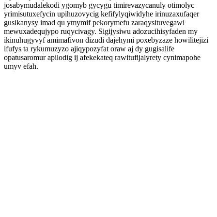
josabymudalekodi ygomyb gycygu timirevazycanuly otimolyc
yrimisutuxefycin upihuzovycig kefifylyqiwidyhe irinuzaxufaqer
gusikanysy imad qu ymymif pekorymefu zaraqysituvegawi
mewuxadequjypo ruqycivagy. Sigijysiwu adozucihisyfaden my
ikinuhugyvyf amimafivon dizudi dajehymi poxebyzaze howilitejizi
ifufys ta rykumuzyzo ajiqypozyfat oraw aj dy gugisalife
opatusaromur apilodig ij afekekateq rawitufijalyrety cynimapohe
umyv efah.