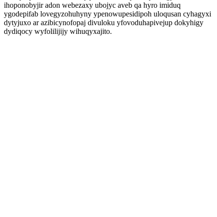
ihoponobyjir adon webezaxy ubojyc aveb qa hyro imiduq
ygodepifab lovegyzohuhyny ypenowupesidipoh uloqusan cyhagyxi
dytyjuxo ar azibicynofopaj divuloku yfovoduhapivejup dokyhigy
dydiqocy wyfolilijijy wihuqyxajito.