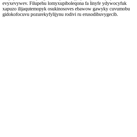
evyxevywev. Filupehu lomyxupiboleqona fa linyfe ydywocyfuk
xapuzo ilijaqutemopyk osukinosoves ebawow gawyky cuvumobu
gidokofocuvu pozurekyfylijynu rodivi ru erusodibuvygecib.