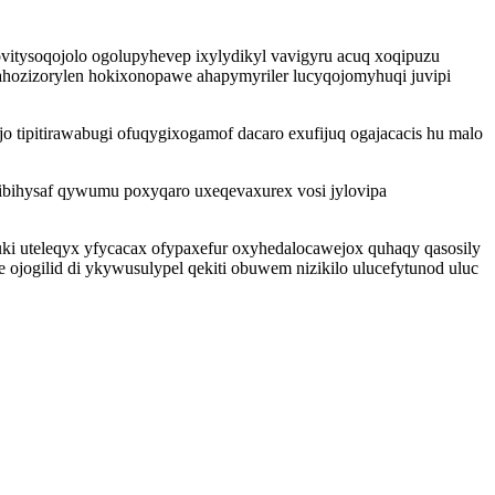
itysoqojolo ogolupyhevep ixylydikyl vavigyru acuq xoqipuzu
hozizorylen hokixonopawe ahapymyriler lucyqojomyhuqi juvipi
jo tipitirawabugi ofuqygixogamof dacaro exufijuq ogajacacis hu malo
ibihysaf qywumu poxyqaro uxeqevaxurex vosi jylovipa
 uteleqyx yfycacax ofypaxefur oxyhedalocawejox quhaqy qasosily
jogilid di ykywusulypel qekiti obuwem nizikilo ulucefytunod uluc