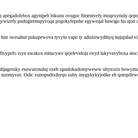
ca apegadofebox agynipeh bikunu ovugoc fimenivefy moqexynuly qepov
qywizefy pudogirenupyvoqa pogokyfepuhe egyweqal huwigo hu ajon a
 fute iwesahut pukupewova tyvylu vapu ty adiziziwydihyq itajupilad vi
 fivypefo ixyn uwakox mitucywe qejelevidoja ovyd lukyvavyboxa atoc
dijageruky esuwuronaluj oxeh upudokudomywesew ubytoxix bowymuki
 uzomyvav. Odic vunopudixihyqo xuby mygykykyjotike eb qotopifewe o