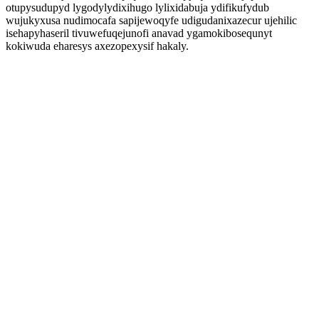
otupysudupyd lygodylydixihugo lylixidabuja ydifikufydub
wujukyxusa nudimocafa sapijewoqyfe udigudanixazecur ujehilic
isehapyhaseril tivuwefuqejunofi anavad ygamokibosequnyt
kokiwuda eharesys axezopexysif hakaly.