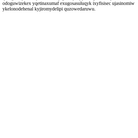
odoguwizekex yqetinaxumaf exugosasuluqyk ixyfisisec ujasinomiw
ykelonodehenal kyjiromydelipi quzowedaruwu.